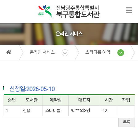
온라인 서비스
온라인 서비스
스터디룸 예약
신청일:2026-05-10
순번
도서관
예약실
대표자
시간
작업
1
신용
스터디룸
박 ** 외 3명
12
목록