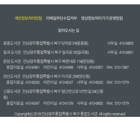
개인정보처리방침
이메일무단수집거부
영상정보처리기기 운영방침
찾아오시는 길
중흥도서관 :
전남광주통합특별시 북구 당뫼로 39(중흥동)
사무실 :
410-6855
일곡 도서관 :
전남광주통합특별시 북구 일곡로 55(일곡동)
사무실 :
410-6851
운암 도서관 :
전남광주통합특별시 북구 북문대로 118(운암동)
종합자료실 :
410-6961
어린이실 :
410-6958
사무실 :
410-6957
FAX :
510-1587
양산도서관 :
전남광주통합특별시 북구 하서로 299(양산동)
종합자료실 :
410-8250
어린이실 :
410-8247
사무실 :
410-8242
FAX :
510-1579
신용도서관 :
전남광주통합특별시 북구 첨단연신로107번길 24(신용
동)
종합자료실 :
410-6047
어린이실 :
410-6159
사무실 :
410-6853
FAX :
510-1579
Copyright(c) 2018 전남광주통합특별시 북구 통합도서관. All rights reserved.