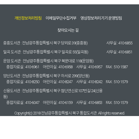
개인정보처리방침
이메일무단수집거부
영상정보처리기기 운영방침
찾아오시는 길
중흥도서관 :
전남광주통합특별시 북구 당뫼로 39(중흥동)
사무실 :
410-6855
일곡 도서관 :
전남광주통합특별시 북구 일곡로 55(일곡동)
사무실 :
410-6851
운암 도서관 :
전남광주통합특별시 북구 북문대로 118(운암동)
종합자료실 :
410-6961
어린이실 :
410-6958
사무실 :
410-6957
FAX :
510-1587
양산도서관 :
전남광주통합특별시 북구 하서로 299(양산동)
종합자료실 :
410-8250
어린이실 :
410-8247
사무실 :
410-8242
FAX :
510-1579
신용도서관 :
전남광주통합특별시 북구 첨단연신로107번길 24(신용
동)
종합자료실 :
410-6047
어린이실 :
410-6159
사무실 :
410-6853
FAX :
510-1579
Copyright(c) 2018 전남광주통합특별시 북구 통합도서관. All rights reserved.