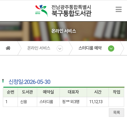
온라인 서비스
온라인 서비스
스터디룸 예약
신청일:2026-05-30
순번
도서관
예약실
대표자
시간
작업
1
신용
스터디룸
정 ** 외 3명
11,12,13
목록