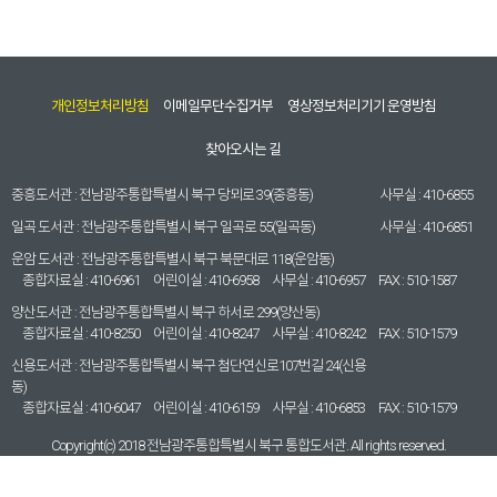
개인정보처리방침
이메일무단수집거부
영상정보처리기기 운영방침
찾아오시는 길
중흥도서관 :
전남광주통합특별시 북구 당뫼로 39(중흥동)
사무실 :
410-6855
일곡 도서관 :
전남광주통합특별시 북구 일곡로 55(일곡동)
사무실 :
410-6851
운암 도서관 :
전남광주통합특별시 북구 북문대로 118(운암동)
종합자료실 :
410-6961
어린이실 :
410-6958
사무실 :
410-6957
FAX :
510-1587
양산도서관 :
전남광주통합특별시 북구 하서로 299(양산동)
종합자료실 :
410-8250
어린이실 :
410-8247
사무실 :
410-8242
FAX :
510-1579
신용도서관 :
전남광주통합특별시 북구 첨단연신로107번길 24(신용
동)
종합자료실 :
410-6047
어린이실 :
410-6159
사무실 :
410-6853
FAX :
510-1579
Copyright(c) 2018 전남광주통합특별시 북구 통합도서관. All rights reserved.