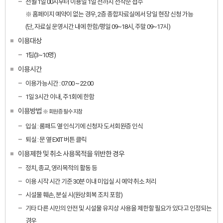
전월 1일 00시부터 이용일 1일 전까지 선착순 접수
※ 홈페이지 예약이 없는 경우, 2층 종합자료실에서 당일 현장 신청 가능
(단, 자료실 운영시간 내에 한함/평일 09~18시, 주말 09~17시)
이용대상
1팀(3~10명)
이용시간
이용가능시간 : 07:00 ~ 22:00
1일 3시간 이내, 주1회에 한함
이용방법
※ 회원증 필수 지참
입실 : 룸패드 옆 인식기에 신청자 도서회원증 인식
퇴실 : 문 옆 EXIT 버튼 클릭
이용제한 및 취소 사용목적을 위반한 경우
정치, 종교, 영리목적의 활동 등
이용 시작 시간 기준 30분 이내 미입실 시 예약 취소 처리
시설물 훼손, 분실 시(원상회복 조치 포함)
기타 다른 시민의 안전 및 시설물 유지상 사용을 제한할 필요가 있다고 인정되는
경우