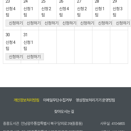
23
24
25
26
27
28
29
신청
4
신청
1
신청
2
신청
4
신청
2
신청
1
신청
3
팀
팀
팀
팀
팀
팀
팀
신청하기
신청하기
신청하기
신청하기
신청하기
신청하기
신청하기
30
31
신청
4
신청
1
팀
팀
신청하기
신청하기
개인정보처리방침
이메일무단수집거부
영상정보처리기기 운영방침
찾아오시는 길
중흥도서관 :
전남광주통합특별시 북구 당뫼로 39(중흥동)
사무실 :
410-6855