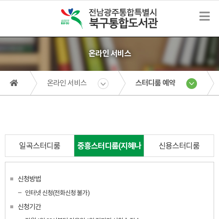
온라인 서비스
온라인 서비스
스터디룸 예약
일곡스터디룸
중흥스터디룸(지혜나
신용스터디룸
눔터)
신청방법
인터넷 신청(전화신청 불가)
신청기간